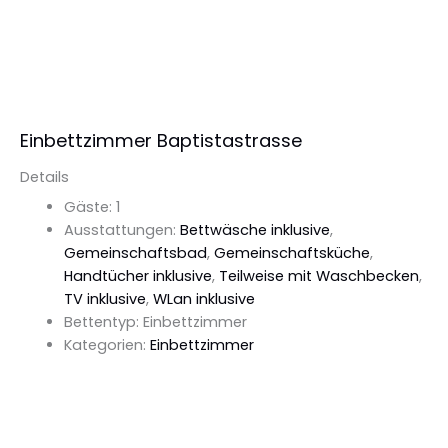
Details Ansehen
Einbettzimmer Baptistastrasse
Details
Gäste:
1
Ausstattungen:
Bettwäsche inklusive
,
Gemeinschaftsbad
,
Gemeinschaftsküche
,
Handtücher inklusive
,
Teilweise mit Waschbecken
,
TV inklusive
,
WLan inklusive
Bettentyp:
Einbettzimmer
Kategorien:
Einbettzimmer
Details Ansehen