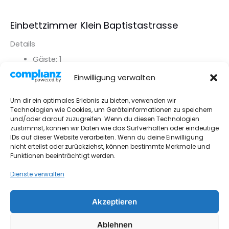
Einbettzimmer Klein Baptistastrasse
Details
Gäste:
1
Ausstattungen:
Bettwäsche inklusive
,
Einwilligung verwalten
Gemeinschaftsbad
,
Gemeinschaftsküche
,
Handtücher inklusive
,
Teilweise mit Waschbecken
,
Um dir ein optimales Erlebnis zu bieten, verwenden wir
TV inklusive
,
WLan inklusive
Technologien wie Cookies, um Geräteinformationen zu speichern
Bettentyp:
Einbettzimmer Klein
und/oder darauf zuzugreifen. Wenn du diesen Technologien
zustimmst, können wir Daten wie das Surfverhalten oder eindeutige
Kategorien:
Einbettzimmer Klein
IDs auf dieser Website verarbeiten. Wenn du deine Einwilligung
nicht erteilst oder zurückziehst, können bestimmte Merkmale und
Funktionen beeinträchtigt werden.
Details Ansehen
Dienste verwalten
Akzeptieren
Impressum
Kontakt
Ablehnen