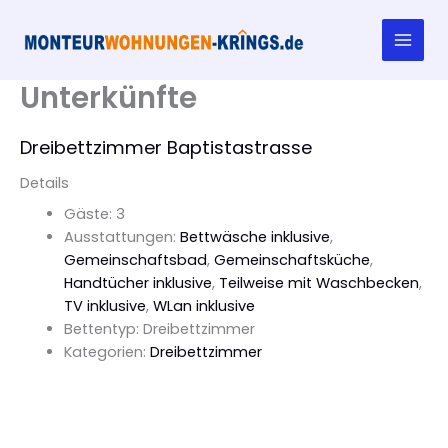
Zum
Inhalt
springen
Unterkünfte
Dreibettzimmer Baptistastrasse
Details
Gäste:
3
Ausstattungen:
Bettwäsche inklusive
,
Gemeinschaftsbad
,
Gemeinschaftsküche
,
Handtücher inklusive
,
Teilweise mit Waschbecken
,
TV inklusive
,
WLan inklusive
Bettentyp:
Dreibettzimmer
Kategorien:
Dreibettzimmer
Details Ansehen