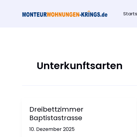
Zum
Inhalt
Start
springen
Unterkunftsarten
Dreibettzimmer
Baptistastrasse
10. Dezember 2025