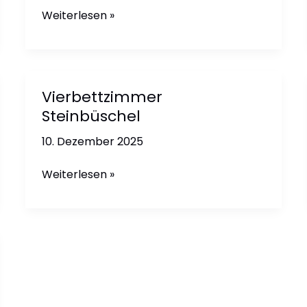
Zweibettzimmer
Weiterlesen »
Baptistastrasse
Vierbettzimmer
Steinbüschel
10. Dezember 2025
Vierbettzimmer
Weiterlesen »
Steinbüschel